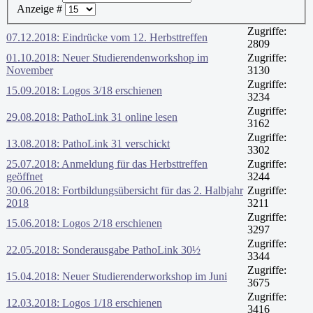
Anzeige #
Zugriffe:
07.12.2018: Eindrücke vom 12. Herbsttreffen
2809
01.10.2018: Neuer Studierendenworkshop im
Zugriffe:
November
3130
Zugriffe:
15.09.2018: Logos 3/18 erschienen
3234
Zugriffe:
29.08.2018: PathoLink 31 online lesen
3162
Zugriffe:
13.08.2018: PathoLink 31 verschickt
3302
25.07.2018: Anmeldung für das Herbsttreffen
Zugriffe:
geöffnet
3244
30.06.2018: Fortbildungsübersicht für das 2. Halbjahr
Zugriffe:
2018
3211
Zugriffe:
15.06.2018: Logos 2/18 erschienen
3297
Zugriffe:
22.05.2018: Sonderausgabe PathoLink 30½
3344
Zugriffe:
15.04.2018: Neuer Studierenderworkshop im Juni
3675
Zugriffe:
12.03.2018: Logos 1/18 erschienen
3416