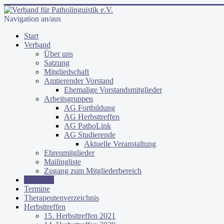
Navigation an/aus
Start
Verband
Über uns
Satzung
Mitgliedschaft
Amtierender Vorstand
Ehemalige Vorstandsmitglieder
Arbeitsgruppen
AG Fortbildung
AG Herbsttreffen
AG PathoLink
AG Studierende
Aktuelle Veranstaltung
Ehrenmitglieder
Mailingliste
Zugang zum Mitgliederbereich
Aktuelles
Termine
Therapeutenverzeichnis
Herbsttreffen
15. Herbsttreffen 2021